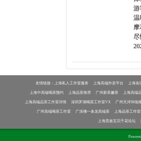
游
温
摩
尽
20
友情链接：
上海私人工作室服务
上海高端外卖平台
上海各
上海中高端喝茶预约
上海品茶推荐
广州新茶嫩茶
上海高端
上海高端品茶工作室详情
深圳罗湖喝茶工作室VX
广州天河98场
广州高端喝茶工作室
广深佛一条龙高端茶
上海品茶工作室
上海贵族宝贝千花论坛
Powere