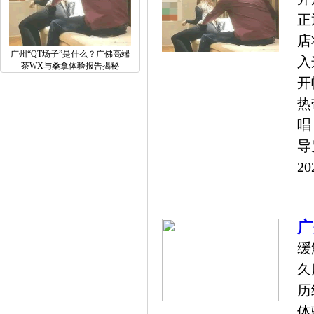
正
店
广州“QT场子”是什么？广佛高端
入
茶WX与桑拿体验报告揭秘
开
热
唱
导
20
广
缓
久
历
体